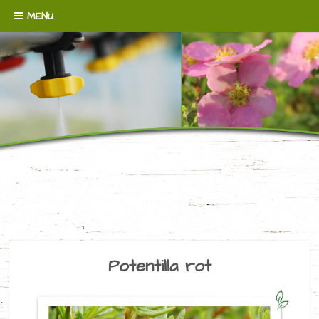
Skip to content
MENU
WENN´S UM BODENDECKER GEHT!
BAUMSCHULE
BROERMANN
Potentilla rot