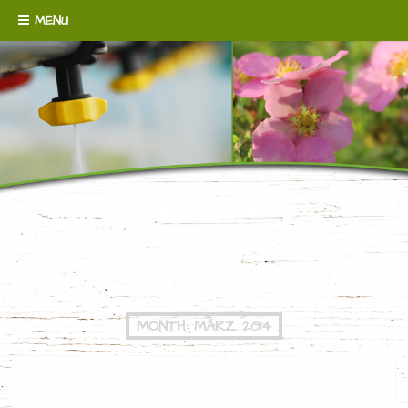
Skip to content
MENU
WENN´S UM BODENDECKER GEHT!
BAUMSCHULE
BROERMANN
MONTH:
MÄRZ 2014