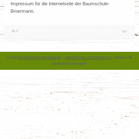
Impressum für die Internetseite der Baumschule-
Broermann.
0
© 2026
BAUMSCHULE BROERMANN
|
IMPRESSUM |
DATENSCHUTZ |
WENN´S UM
BODENDECKER GEHT!