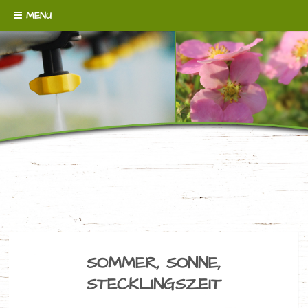
Skip to content
MENU
WENN´S UM BODENDECKER GEHT!
BAUMSCHULE
BROERMANN
SOMMER, SONNE,
STECKLINGSZEIT