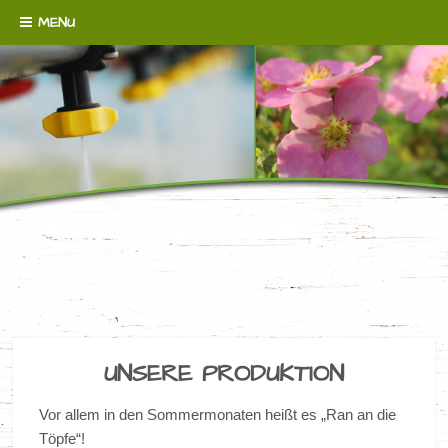
Skip to content
MENU
WENN´S UM BODENDECKER GEHT!
BAUMSCHULE
BROERMANN
UNSERE PRODUKTION
Vor allem in den Sommermonaten heißt es „Ran an die
Töpfe“!