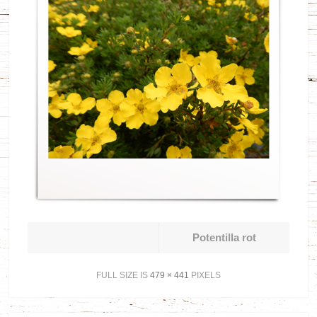
Potentilla rot
FULL SIZE IS
479 × 441
PIXELS