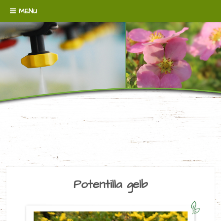
Skip to content
MENU
WENN´S UM BODENDECKER GEHT!
BAUMSCHULE
BROERMANN
Potentilla gelb