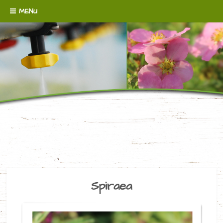
Skip to content
MENU
WENN´S UM BODENDECKER GEHT!
BAUMSCHULE
BROERMANN
Spiraea