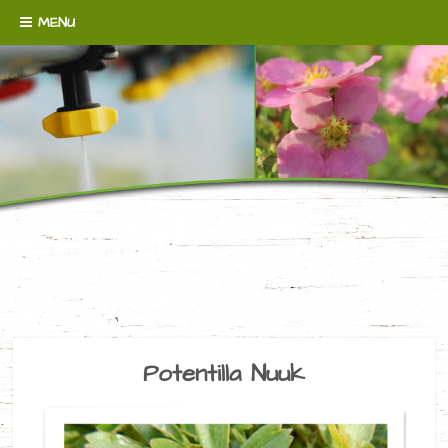
Skip to content
MENU
WENN´S UM BODENDECKER GEHT!
BAUMSCHULE
BROERMANN
Potentilla Nuuk