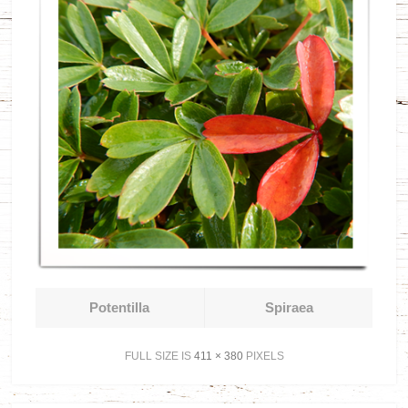
Potentilla
Spiraea
FULL SIZE IS
411 × 380
PIXELS