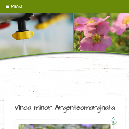
Skip to content
MENU
WENN´S UM BODENDECKER GEHT!
BAUMSCHULE
BROERMANN
Vinca minor Argenteomarginata