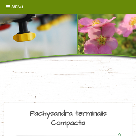
Skip to content
MENU
WENN´S UM BODENDECKER GEHT!
BAUMSCHULE
BROERMANN
Pachysandra terminalis
Compacta