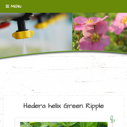
Skip to content
MENU
WENN´S UM BODENDECKER GEHT!
BAUMSCHULE
BROERMANN
Hedera helix Green Ripple