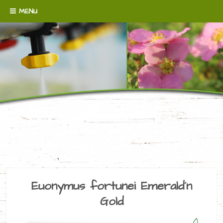
Skip to content
MENU
WENN´S UM BODENDECKER GEHT!
BAUMSCHULE
BROERMANN
Euonymus fortunei Emerald´n
Gold