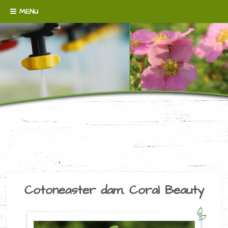
Skip to content
MENU
WENN´S UM BODENDECKER GEHT!
BAUMSCHULE
BROERMANN
Cotoneaster dam. Coral Beauty