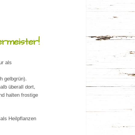
ermeister!
ur als
h gelbgrün).
lb überall dort,
nd halten frostige
als Heilpflanzen